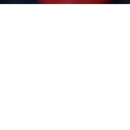
El
filial baskonis
Municipal de Depo
detrás del marcad
El
Junior A
que r
y mantener la figu
equipo de Pablo 
Fundación 5+