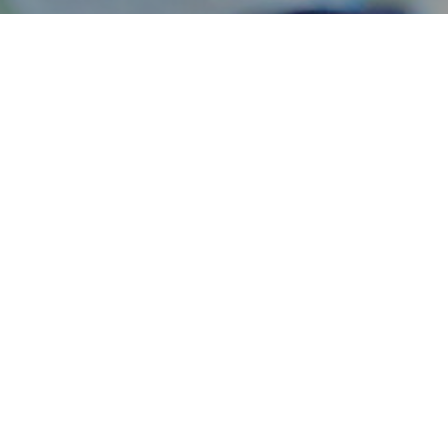
el Palacio
stuvieron por
ía volver a ganar
va victoria del