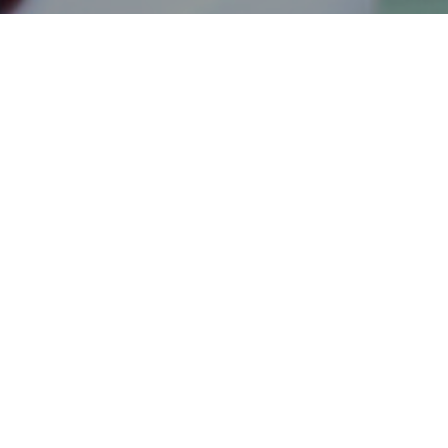
ta
viajará hasta León, para enfrentarse al Agustinos Leclerc en 
rtes de Léón. Nueva derrota de nuestros chicos que siempre e
or sin opción.
Agustinos Leclerc 76 – Fundación 5+11 Baskonia 61
ecibía al
Ointxe Mondragón Unibersitatea
en Judimendi, quer
ra de invicto. Un partido controlado desde el primer cuarto. Nue
Diaz de Argote
11 Baskonia A 99 – Mondragon Unibersitatea 41