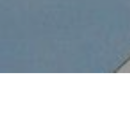
Ara Malikian
pospone su concierto en el Buesa Arena al 6
de septiembre.
El evento previsto en Vitoria para el 30 de Junio se
traslada al
6 de Septiembre a las 22 horas
. La promotora