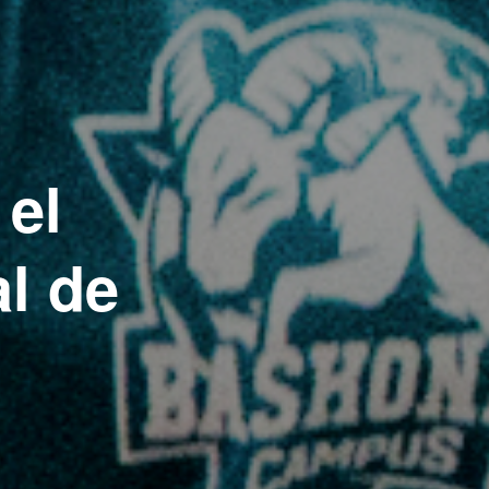
 el
l de