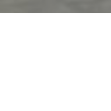
Más de 100 niños y niñas recibirán estas navidades un
regalo.
Uno de los propósitos del nuevo año para la Fundación
5+11 ha sido que ningún niño se quedara sin regalo en
Navidad. La base fundamental de sus proyectos sociales
están basados en la igualdad de oportunidad, por ello se
activó la maquinaria de su proyecto social Alavés4Life
diseñando una iniciativa en colaboración con el centro
prenitenciario en favor de los niños. Debemos agradecer
por su dedicación y por su colaboración en esta iniciativa a
José Ángel Martínez de Bujanda, capellán del centro