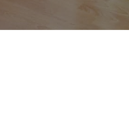
o Naval, conjunto
azul hasta junio
ugadores, el