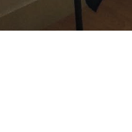
Ambas entidades 
El Deportivo Alav
cántabro que pasa
de 2028.
La alianza establ