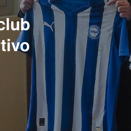
club
tivo