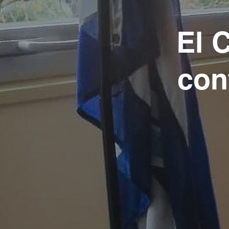
El 
con