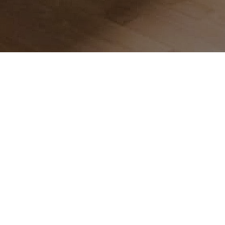
colaborarán conjuntamente hasta junio de 2028.
és ha firmado un acuerdo de colaboración con el Club Deportiv
 a integrarse en la red de clubes convenidos de la entidad albi
ece una línea de trabajo conjunta centrada en el desarrollo de j