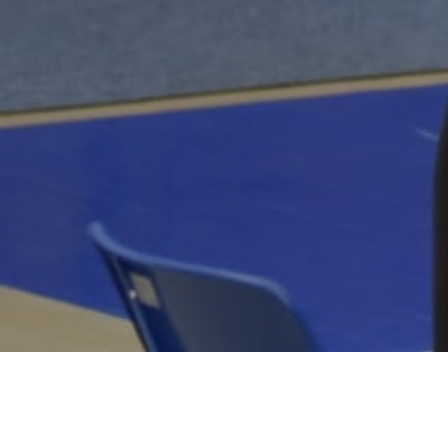
Los pupilos de
Joan Braulio y Aitor Mercader
tratarán de