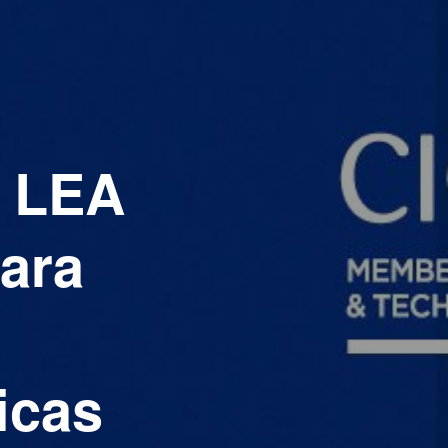
y LEA
ara
s
icas