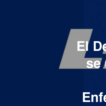
El D
se 
Enf