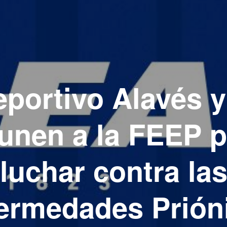
eportivo Alavés 
unen a la FEEP p
luchar contra la
ermedades Prión