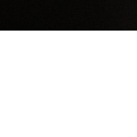
Este acuerdo supone un paso significativo en la formación
de jóvenes talentos y en la profesionalización de la
cantera del club sevillano.
El Dos Hermanas CF y el Deportivo Alavés han firmado un
acuerdo de colaboración mediante el cual el conjunto
sevillano se incorpora a la red de clubes convenidos del
equipo vitoriano hasta el 30 de junio de 2028.
Esta alianza permitirá al Dos Hermanas CF beneficiarse
de la estructura, metodología y experiencia del Deportivo