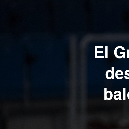
El G
de
bal