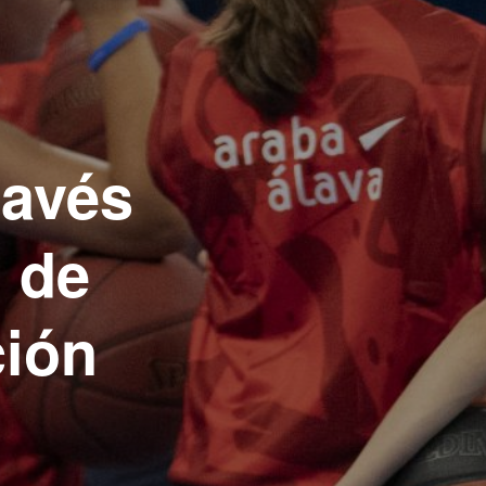
lavés
 de
ción