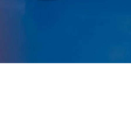
El conjunto vitoriano, reciente campeón de Álava, buscará
alzarse con este galardón.
El
Gobierno Vasco
ha convocado una nueva edición de
los
Juegos Deportivos Escolares de Euskadi
que, en el
caso del baloncesto de participación, darán comienzo este