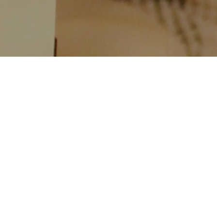
Ayer 27 de diciembre se celebraba en BAKH la tercera
edición de la iniciativa social Electro Alavesa donde se
entregaron donaciones a diferentes entidades sociales,
reconociendo así, una apuesta social y solidaria de tres
iniciativas empresariales, deportivas e institucionales.
Electro Alavesa
es una empresa con un carácter social
pronunciado y activo. El año pasado recibieron el galardón
a la
Empresa Solidaria de Álava
por sus proyectos de
apoyo a distintos colectivos sociales como la Asociación