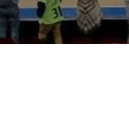
El próximo domingo durante el partido que enfrentará a
Baskonia frente al Divina Seguros Joventud , tendrá lugar
la presentación de los 33 que componen tanto la Escuela
de Baloncesto como la estructura base del club.
Una temporada más la Escuela de Fundación 5+11
sigue
su compromiso formando a un amplio grupo de niños
y niñas
alaveses y alavesas unidos por el amor un
deporte; el baloncesto.