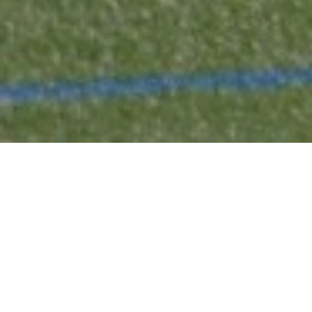
Las finales de los Juegos Deportivos Escolares
de
Euskadi/Euskadiko Eskolarteko Kirol Jokoak
congregarán a alrededor de 3.000 jóvenes en diferentes
puntos de nuestras geografía,
25 y 26 de mayo
, y el
siguiente,
1 de junio
. La presente edición de esta cita
anual reunirá de nuevo a los vencedores de las