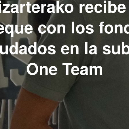
izarterako recibe 
eque con los fon
udados en la su
One Team