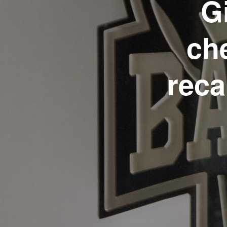
G
ch
reca