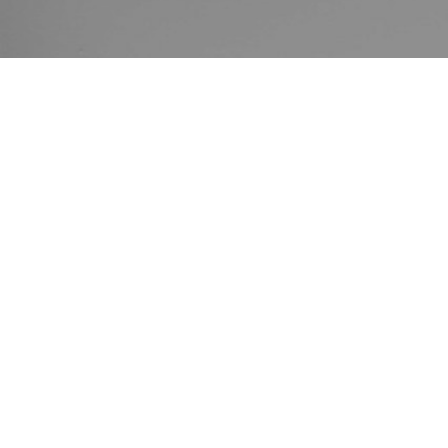
La asociación re
Baskonia.
Baskonia junto a
subasta de camis
club gasteiztarr
temporada 25-26
íntegramente se h