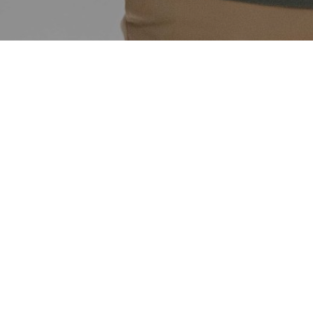
cibe 2.997,14€ por la recaudación de la duodécima subast
 la Fundación Baskonia-Alavés han llevado a cabo la duodéc
etas anual en colaboración con la asociación Gizarterako. 
a ofrecía 15 camisetas de Euroleague de los jugadores de Kosn
. Una puja en las que se conseguía recaudar un total d
a destinado a la asociación alavesa.