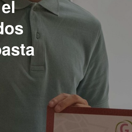
el
dos
basta