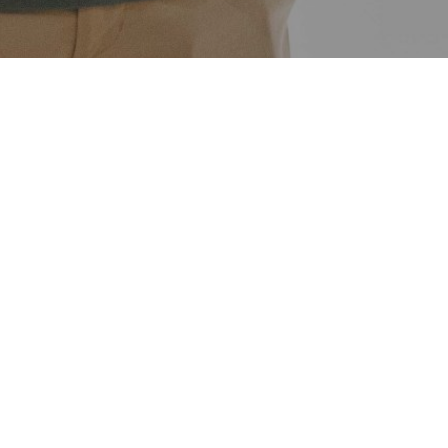
a de camisetas de
ima edición de la
Como cada año, el
er Baskonia de la
e 2.997,14€, que