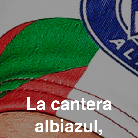
La cantera
albiazul,