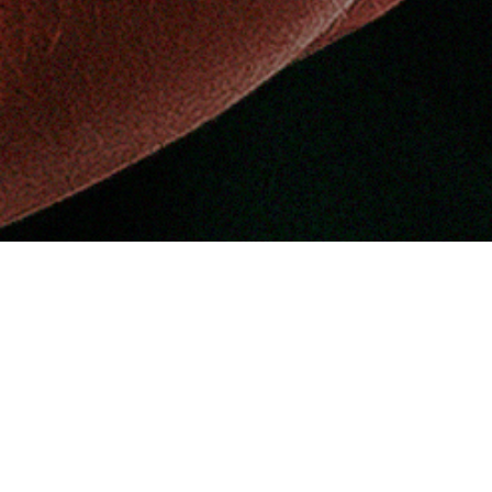
Benidorm acogerá desde mañana y hasta el domingo una
nueva edición del
Campeonato de España de
Selecciones Autonómicas sub-12
, una cita en la que el
Deportivo Alavés volverá a contar con representación en la
Euskal Selekzioa.