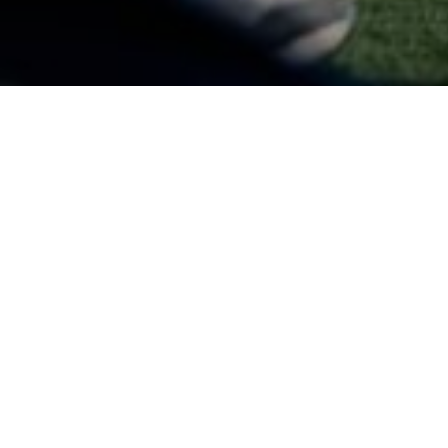
El Deportivo Alavés Genuine última detalles para afrontar
la segunda fase del campeonato en Gijón.
El
Deportivo Alavés Genuine
calienta motores para su
segundo gran reto de la temporada. La próxima semana, el
conjunto albiazul viajará hasta Gijón para disputar la
segunda fase del campeonato en la
Escuela de Fútbol de
Mareo
.
Una cita que los jugadores afrontan con
mucha ilusión
,
como destaca la entrenadora Nerian Martín: “El equipo