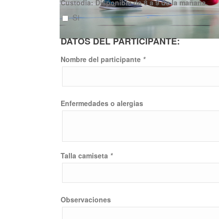
Custodia: Disponible de 8 a 9 de la mañana.
Si
DATOS DEL PARTICIPANTE:
Nombre del participante
*
Enfermedades o alergias
Talla camiseta
*
Observaciones