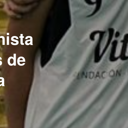
ista
 de
a