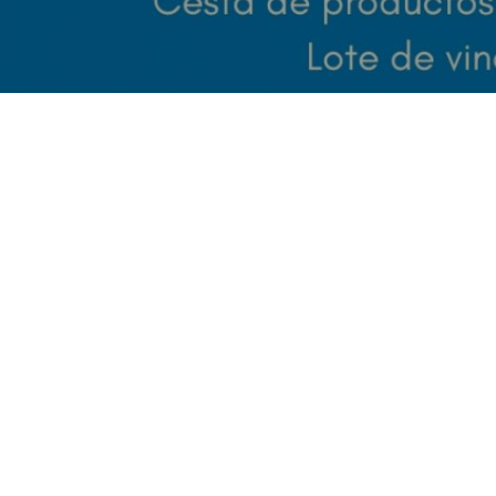
Down Araba y la Fundación 5+11 volverán a organizar
una rifa solidaria en la que se repartirán grandes
premios.
Como viene siendo tradicional, el Buesa Arena ha sido en
los últimos años escenario en el que se ha celebrado la
jornada solidaria en favor de la asociación alavesa Down
Araba Isabel Orbe. En esta ocasión, volverá a ser en el
templo baskonista, pero no con el marco incomparable que
nos ofrecía un encuentro de nuestro equipo con las gradas
llenas.