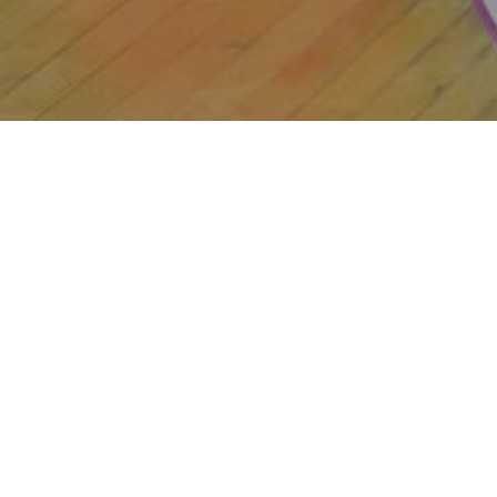
Cinco días de bal
talento ha brilla
Madrid.
Termina el Campe
en Valladolid. Lo
hizo por 92 a 76 