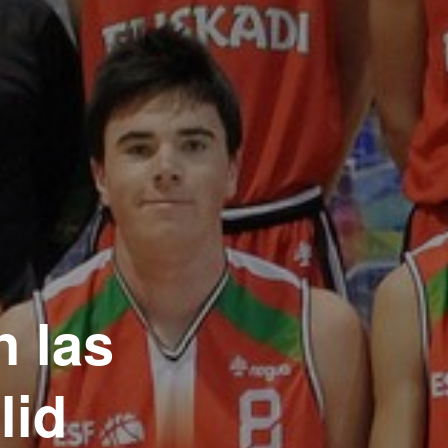
n las
lid