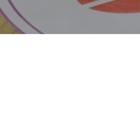
oncesto intenso, con los mejores jugadores del país de 13 a 16
do coronando a las selecciones autonómicas, como por ejemplo
onato de España Cadete e Infantil y Euskadi ha dejado un gra
s Infantiles vencieron a Cantabria para proclamarse campeón de
en un partido de muchas idas y vueltas pero con Euskadi casi s