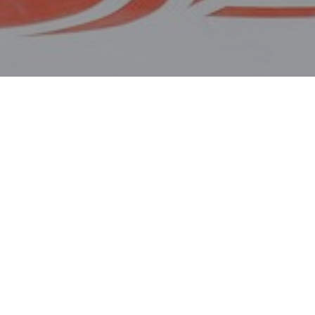
 años, donde el
 Cataluña y
n sabor de boca
 Preferente y lo
iempre por