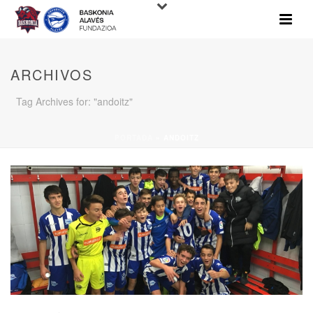
ARCHIVOS
Tag Archives for: "andoitz"
PORTADA
»
ANDOITZ