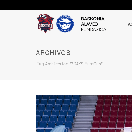
A
ARCHIVOS
Tag Archives for: "7DAYS EuroCup"