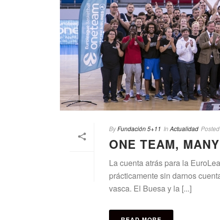
By
Fundación 5+11
In
Actualidad
Posted
ONE TEAM, MAN
La cuenta atrás para la EuroLe
prácticamente sin darnos cuenta
vasca. El Buesa y la [...]
READ MORE