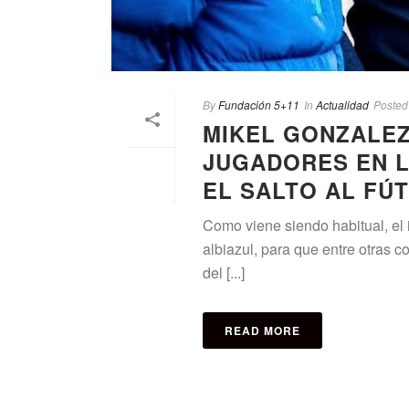
By
Fundación 5+11
In
Actualidad
Posted
MIKEL GONZALE
JUGADORES EN L
EL SALTO AL FÚ
Como viene siendo habitual, el 
albiazul, para que entre otras c
del [...]
READ MORE